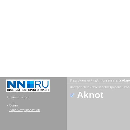
Персональный сайт пользователя
Akno
портрет № 285992 зарегистрирован боле
Aknot
Привет, Гость !
-
Войти
-
Зарегистрироваться