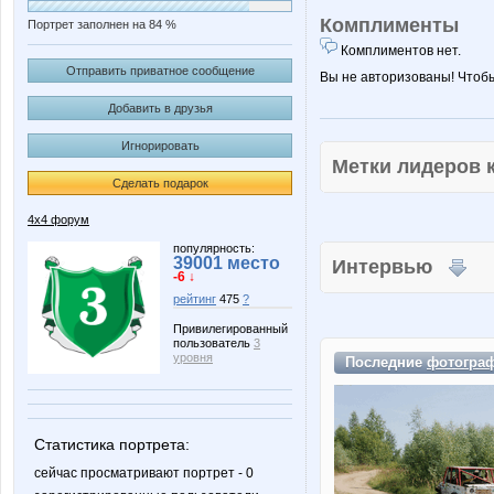
Комплименты
Портрет заполнен на 84 %
Комплиментов нет.
Отправить приватное сообщение
Вы не авторизованы! Чтоб
Добавить в друзья
Игнорировать
Метки лидеров
Сделать подарок
4х4 форум
популярность:
39001 место
Интервью
-6 ↓
рейтинг
475
?
Привилегированный
пользователь
3
уровня
Последние
фотогра
Статистика портрета:
сейчас просматривают портрет - 0